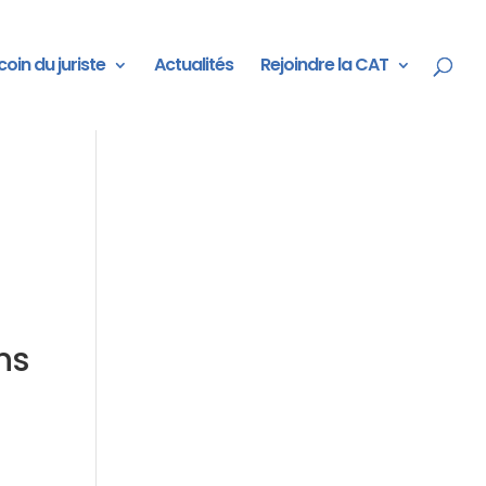
coin du juriste
Actualités
Rejoindre la CAT
ns