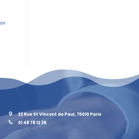
ion
22 Rue St Vincent de Paul, 75010 Paris

01 48 78 12 36
