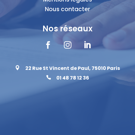
Nous contacter
Nos réseaux



22 Rue St Vincent de Paul, 75010 Paris

01 48 78 12 36
