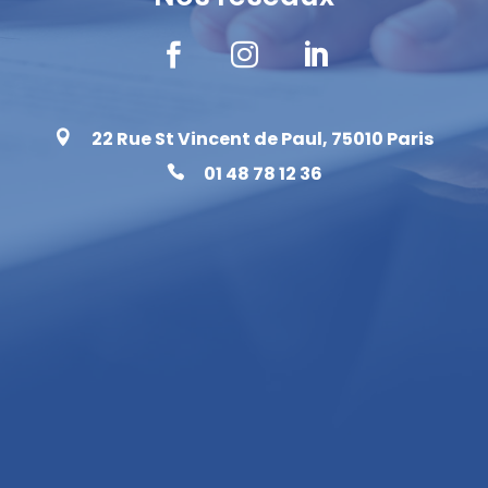



22 Rue St Vincent de Paul, 75010 Paris

01 48 78 12 36
