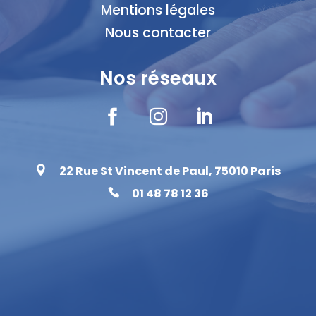
Mentions légales
Nous contacter
Nos réseaux



22 Rue St Vincent de Paul, 75010 Paris

01 48 78 12 36
