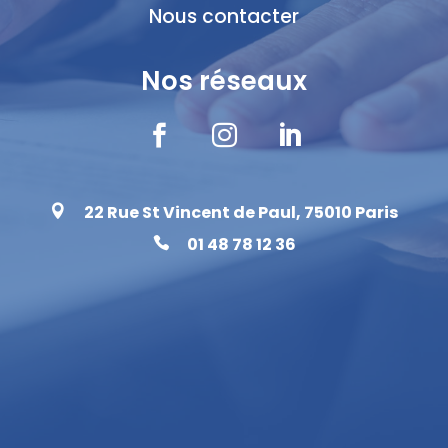
Nous contacter
Nos réseaux



22 Rue St Vincent de Paul, 75010 Paris

01 48 78 12 36
