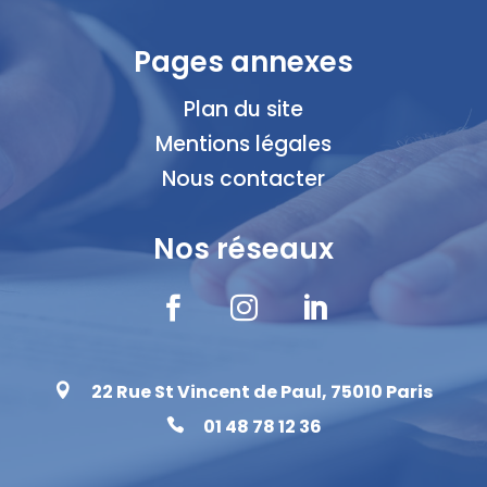
Pages annexes
Plan du site
Mentions légales
Nous contacter
Nos réseaux



22 Rue St Vincent de Paul, 75010 Paris

01 48 78 12 36
