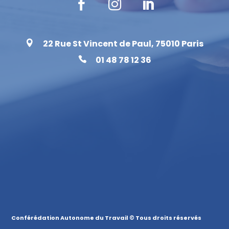



22 Rue St Vincent de Paul, 75010 Paris

01 48 78 12 36

Conférédation Autonome du Travail © Tous droits réservés